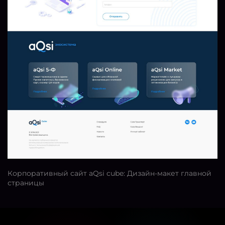
Корпоративный сайт aQsi cube: Дизайн-макет главной
страницы