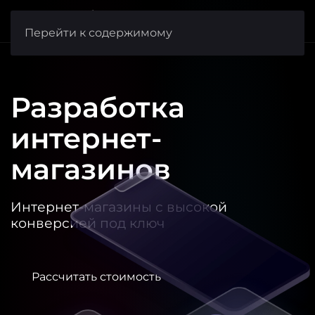
веб-студия
FishCode
Перейти к содержимому
Разработка
интернет-
магазинов
Интернет-магазины с высокой
конверсией под ключ
Рассчитать стоимость